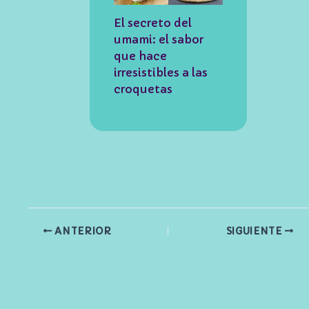
El secreto del
umami: el sabor
que hace
irresistibles a las
croquetas
ANTERIOR
SIGUIENTE