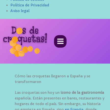
Política de Privacidad
Aviso legal
Ir
al
contenido
Cómo las croquetas llegaron a España y se
transformaron
Las croquetas son hoy un
icono de la gastronomía
española. Están presentes en bares, restaurantes y
hogares de todo el país. Sin embargo, su historia
no empieza en España, sino
en Francia
, donde