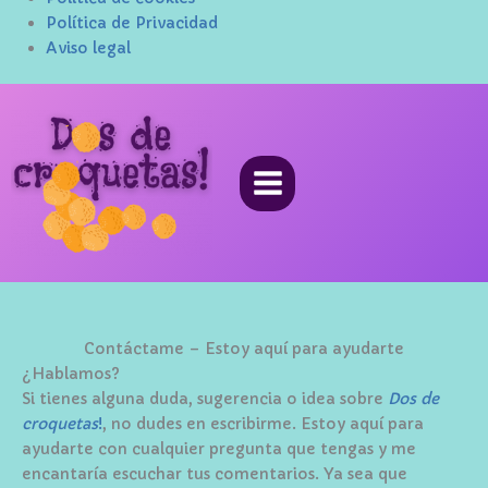
Política de Privacidad
Aviso legal
Ir
al
contenido
Contáctame – Estoy aquí para ayudarte
¿Hablamos?
Si tienes alguna duda, sugerencia o idea sobre
Dos de
croquetas
!
, no dudes en escribirme. Estoy aquí para
ayudarte con cualquier pregunta que tengas y me
encantaría escuchar tus comentarios. Ya sea que