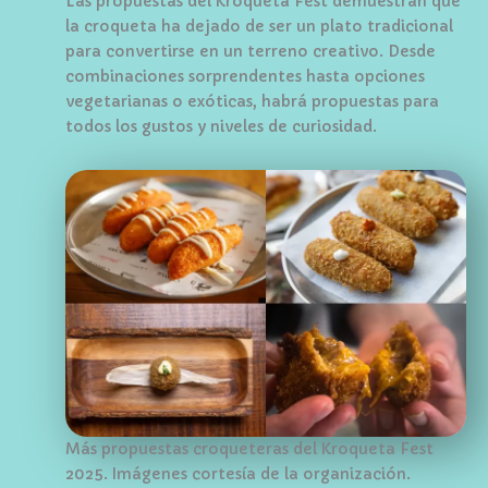
Las propuestas del Kroqueta Fest demuestran que
la croqueta ha dejado de ser un plato tradicional
para convertirse en un terreno creativo. Desde
combinaciones sorprendentes hasta opciones
vegetarianas o exóticas, habrá propuestas para
todos los gustos y niveles de curiosidad.
Más propuestas croqueteras del Kroqueta Fest
2025. Imágenes cortesía de la organización.