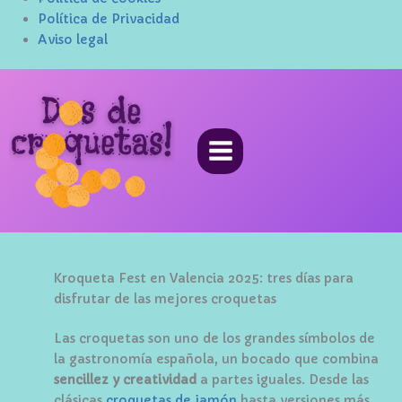
Política de Privacidad
Aviso legal
Ir
al
contenido
Kroqueta Fest en Valencia 2025: tres días para
disfrutar de las mejores croquetas
Las croquetas son uno de los grandes símbolos de
la gastronomía española, un bocado que combina
sencillez y creatividad
a partes iguales. Desde las
clásicas
croquetas de jamón
hasta versiones más