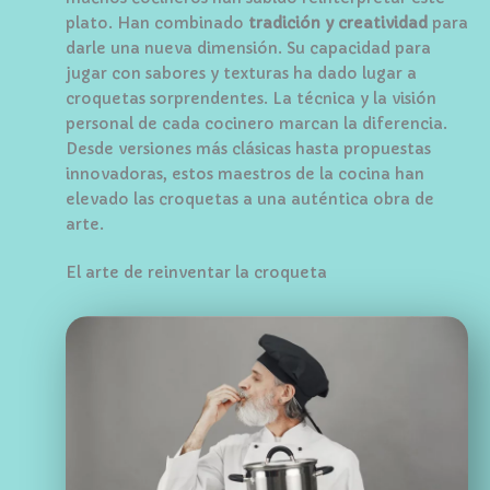
plato. Han combinado
tradición y creatividad
para
darle una nueva dimensión. Su capacidad para
jugar con sabores y texturas ha dado lugar a
croquetas sorprendentes. La técnica y la visión
personal de cada cocinero marcan la diferencia.
Desde versiones más clásicas hasta propuestas
innovadoras, estos maestros de la cocina han
elevado las croquetas a una auténtica obra de
arte.
El arte de reinventar la croqueta