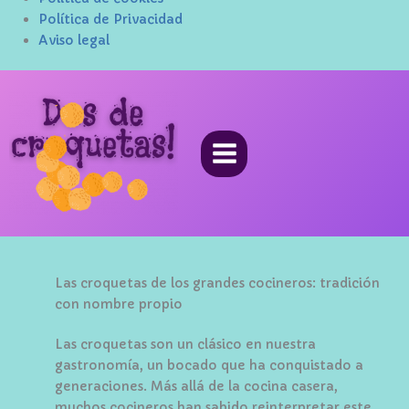
Política de Privacidad
Aviso legal
Ir
al
contenido
Las croquetas de los grandes cocineros: tradición
con nombre propio
Las croquetas son un clásico en nuestra
gastronomía, un bocado que ha conquistado a
generaciones. Más allá de la cocina casera,
muchos cocineros han sabido reinterpretar este