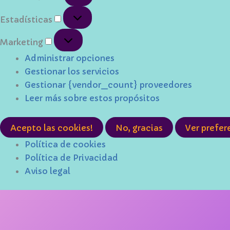
Estadísticas
Estadísticas
Marketing
Marketing
Administrar opciones
Gestionar los servicios
Gestionar {vendor_count} proveedores
Leer más sobre estos propósitos
Acepto las cookies!
No, gracias
Ver prefer
Política de cookies
Política de Privacidad
Aviso legal
Ir
al
contenido