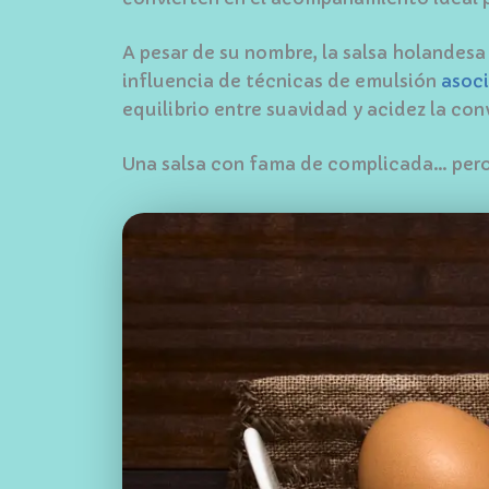
A pesar de su nombre, la salsa holandesa 
influencia de técnicas de emulsión
asoci
equilibrio entre suavidad y acidez la c
Una salsa con fama de complicada… pero