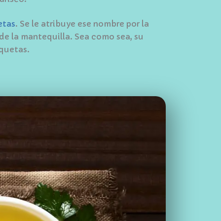
etas
. Se le atribuye ese nombre por la
 de la mantequilla. Sea como sea, su
oquetas.