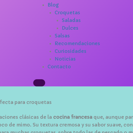
Blog
Croquetas
Saladas
Dulces
Salsas
Recomendaciones
Curiosidades
Noticias
Contacto
rfecta para croquetas
aciones clásicas de la
cocina francesa
que, aunque pare
co de mimo. Su textura cremosa y su sabor suave, con 
para muchas croquetas, sobre todo las de pescado o m