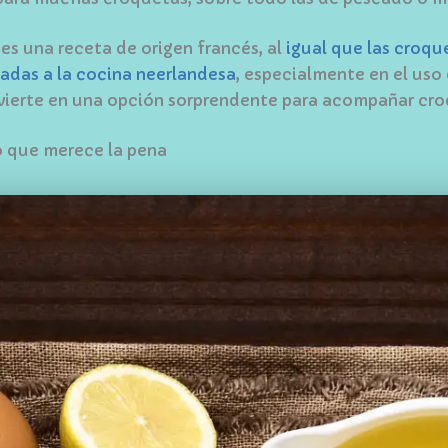
es una receta de origen francés, al
igual que las croqu
adas a la cocina neerlandesa
, especialmente en el uso
onvierte en una opción sorprendente para acompañar cr
 que merece la pena