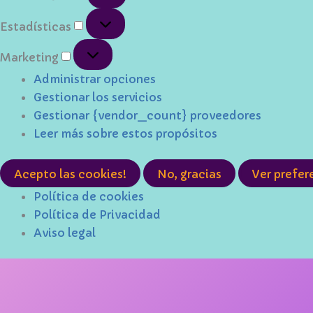
Estadísticas
Estadísticas
Marketing
Marketing
Administrar opciones
Gestionar los servicios
Gestionar {vendor_count} proveedores
Leer más sobre estos propósitos
Acepto las cookies!
No, gracias
Ver prefer
Política de cookies
Política de Privacidad
Aviso legal
Ir
al
contenido