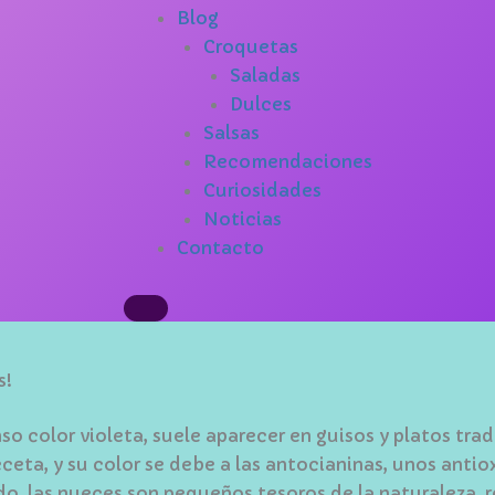
Blog
Croquetas
Saladas
Dulces
Salsas
Recomendaciones
Curiosidades
Noticias
Contacto
s!
so color violeta, suele aparecer en guisos y platos tra
eceta, y su color se debe a las antocianinas, unos anti
do, las nueces son pequeños tesoros de la naturaleza, r