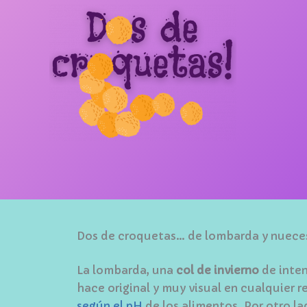
Dos de croquetas… de lombarda y nuece
La lombarda, una
col de invierno
de inten
hace original y muy visual en cualquier r
según el pH
de los alimentos. Por otro la