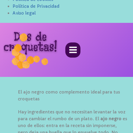
Política de Privacidad
Aviso legal
Ir
al
contenido
El ajo negro como complemento ideal para tus
croquetas
Hay ingredientes que no necesitan levantar la voz
para cambiar el rumbo de un plato. El
ajo negro
es
uno de ellos: entra en la receta sin imponerse,
pero deja una huella que lo envuelve todo. No