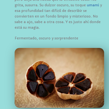
grita, susurra. Su dulzor oscuro, su toque
umami
y
esa profundidad tan difícil de describir se
convierten en un fondo limpio y misterioso. No
sabe a ajo, sabe a otra cosa. Y es justo ahí donde
está su magia.
Fermentado, oscuro y sorprendente